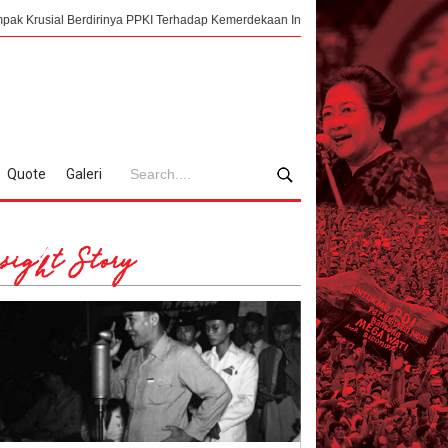
rdirinya PPKI Terhadap Kemerdekaan Indonesia
Mengorkestrasi Faksi, Suk
Quote
Galeri
sight Story