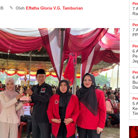
Pe
IB
Oleh
Effatha Gloria V.G. Tamburian
7 
Ra
Pe
7 
PP
Pe
6 
Pe
Je
Pe
6 
Bu
Da
Pe
5 
Ke
Ti