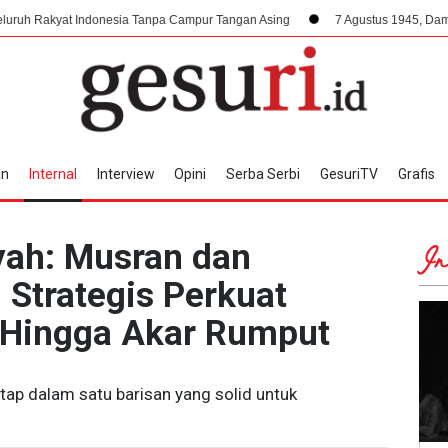
Indonesia Tanpa Campur Tangan Asing
7 Agustus 1945, Dampak Krusial Be
an
Internal
Interview
Opini
Serba Serbi
GesuriTV
Grafis
iyah: Musran dan
In
Strategis Perkuat
i Hingga Akar Rumput
tap dalam satu barisan yang solid untuk