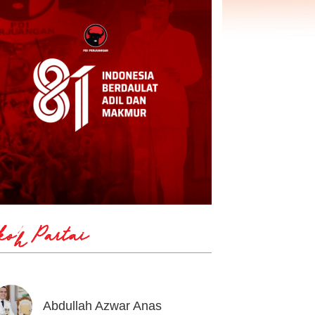
koh Partai
Abdullah Azwar Anas
Ahmad