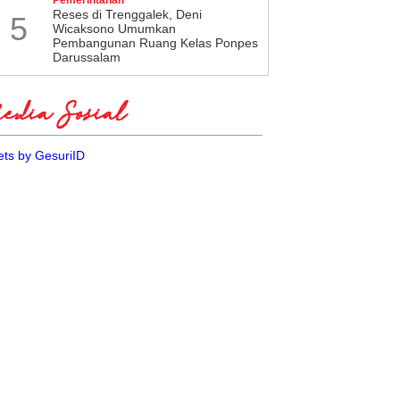
​Reses di Trenggalek, Deni
5
Wicaksono Umumkan
Pembangunan Ruang Kelas Ponpes
Darussalam
dia Sosial
ts by GesuriID