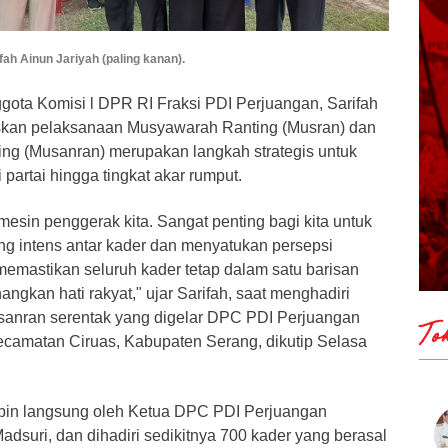
ah Ainun Jariyah (paling kanan).
gota Komisi l DPR RI Fraksi PDI Perjuangan, Sarifah
skan pelaksanaan Musyawarah Ranting (Musran) dan
g (Musanran) merupakan langkah strategis untuk
partai hingga tingkat akar rumput.
 mesin penggerak kita. Sangat penting bagi kita untuk
g intens antar kader dan menyatukan persepsi
memastikan seluruh kader tetap dalam satu barisan
ngkan hati rakyat," ujar Sarifah, saat menghadiri
anran serentak yang digelar DPC PDI Perjuangan
To
camatan Ciruas, Kabupaten Serang, dikutip Selasa
mpin langsung oleh Ketua DPC PDI Perjuangan
dsuri, dan dihadiri sedikitnya 700 kader yang berasal