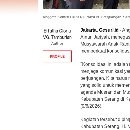
Anggota Komisi l DPR RI Fraksi PDI Perjuangan, Sarif
Jakarta, Gesuri.id
- Ang
Effatha Gloria
V.G. Tamburian
Ainun Jariyah, menega
Author
Musyawarah Anak Rantin
memperkuat konsolidasi 
PROFILE
"Konsolidasi ini adalah
menjaga komunikasi yan
perjuangan. Kita harus 
yang solid untuk memena
agenda Musran dan Mus
Kabupaten Serang di Ke
(9/6/2026).
Kegiatan tersebut dipi
Kabupaten Serang, H. Ma