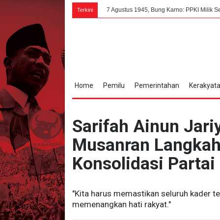
7 Agustus 1945, Bung Karno: PPKI Milik Seluruh Rakyat 
Terkini
Home
Pemilu
Pemerintahan
Kerakyat
Sarifah Ainun Jar
Musanran Langkah 
Konsolidasi Parta
"Kita harus memastikan seluruh kader te
memenangkan hati rakyat."