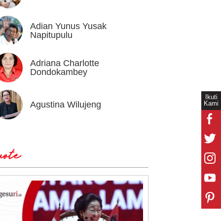
Adian Yunus Yusak
Ahok
Napitupulu
Adriana Charlotte
Alex I
Dondokambey
Ikuti
Kami
Agustina Wilujeng
Andi W
ote