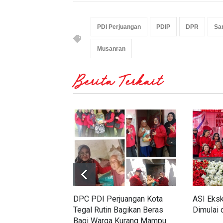
PDI Perjuangan
PDIP
DPR
Sar
Musanran
Berita Terkait
DPC PDI Perjuangan Kota
ASI Eksk
Tegal Rutin Bagikan Beras
Dimulai 
Bagi Warga Kurang Mampu