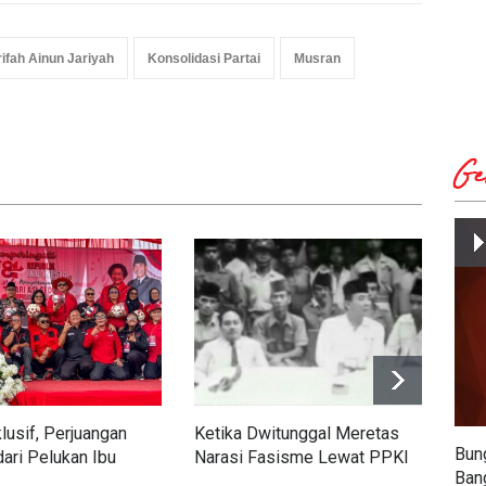
ifah Ainun Jariyah
Konsolidasi Partai
Musran
Ge
lusif, Perjuangan
Ketika Dwitunggal Meretas
Wuj
Bun
dari Pelukan Ibu
Narasi Fasisme Lewat PPKI
Per
Ban
Kor