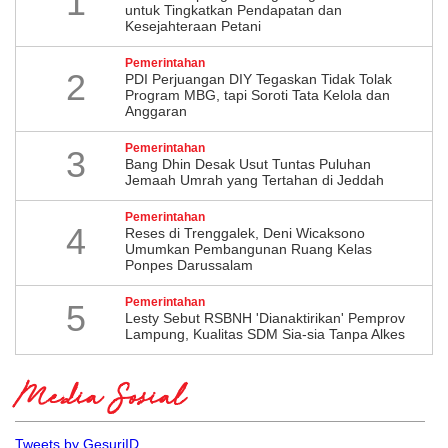
1
untuk Tingkatkan Pendapatan dan
Kesejahteraan Petani
Pemerintahan
2
PDI Perjuangan DIY Tegaskan Tidak Tolak
Program MBG, tapi Soroti Tata Kelola dan
Anggaran
Pemerintahan
3
Bang Dhin Desak Usut Tuntas Puluhan
Jemaah Umrah yang Tertahan di Jeddah
Pemerintahan
4
​Reses di Trenggalek, Deni Wicaksono
Umumkan Pembangunan Ruang Kelas
Ponpes Darussalam
Pemerintahan
5
Lesty Sebut RSBNH 'Dianaktirikan' Pemprov
Lampung, Kualitas SDM Sia-sia Tanpa Alkes
Media Sosial
Tweets by GesuriID