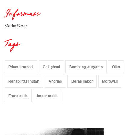
Informasi
Media Siber
Tags
Pdam tirtanadi
Cak ghoni
Bambang wuryanto
Oikn
Rehabilitasi hutan
Andrias
Beras impor
Morowali
Frans seda
Impor mobil