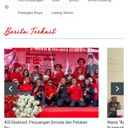
PDI Perjuangan
PDIP
DPRD
DPRD Kalteng
Palangka Raya
Lohing Simon
Berita Terkait
ASI Eksklusif, Perjuangan Dimulai dari Pelukan
Warisi "Api
Ibu
Pragmatis