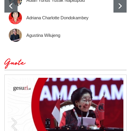
Adian Yunus Yusak Napitupulu
Adriana Charlotte Dondokambey
Agustina Wilujeng
Quote