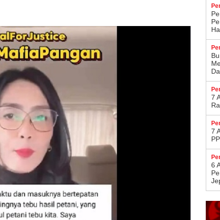
Pe
Pe
Pe
Ha
Pe
Bu
Me
Da
Pe
7 
Ra
Pe
7 
PP
Pe
6 
Pe
Je