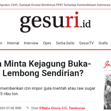
 Dampak Krusial Berdirinya PPKI Terhadap Kemerdekaan Indonesia
Mengor
an
Internal
Interview
Opini
Serba Serbi
GesuriTV
Grafis
ka Minta Kejagung Buka-
In
 Lembong Sendirian?
memberikan izin impor gula mentah atau raw sugar
5 ribu ton.
024 07:00 WIB
Oleh
Effatha Gloria V.G. Tamburian