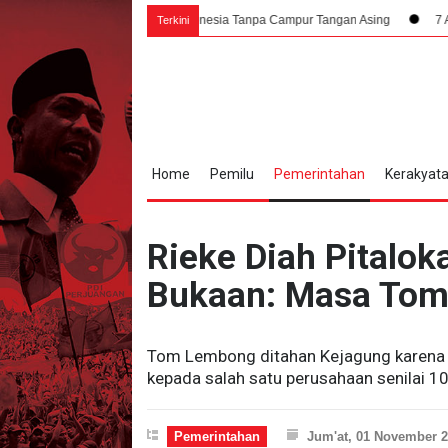
ik Seluruh Rakyat Indonesia Tanpa Campur Tangan Asing
7 Agustus 1945,
Terkini
Home
Pemilu
Pemerintahan
Kerakyat
Rieke Diah Pitalo
Bukaan: Masa Tom
Tom Lembong ditahan Kejagung karena 
kepada salah satu perusahaan senilai 10
Pemerintahan
Jum'at, 01 November 2