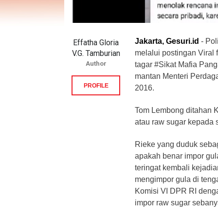
Jakarta, Gesuri.id
- Pol
Effatha Gloria
V.G. Tamburian
melalui postingan Viral 
Author
tagar #Sikat Mafia Pan
mantan Menteri Perdaga
PROFILE
2016.
Tom Lembong ditahan K
atau raw sugar kepada s
Rieke yang duduk seba
apakah benar impor gula
teringat kembali kejadi
mengimpor gula di teng
Komisi VI DPR RI deng
impor raw sugar sebany