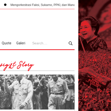
kestrasi Faksi, Sukarno, PPKI, dan Manajemen Konflik Internal 1945
Ketik
Quote
Galeri
sight Story