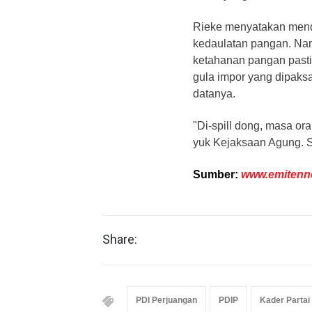
Rieke menyatakan men
kedaulatan pangan. Nam
ketahanan pangan pasti
gula impor yang dipaks
datanya.
"Di-spill dong, masa or
yuk Kejaksaan Agung. 
Sumber:
www.emiten
Share:
PDI Perjuangan
PDIP
Kader Partai