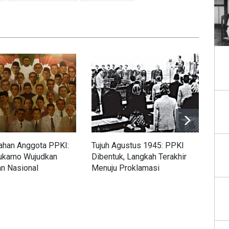
han Anggota PPKI:
Tujuh Agustus 1945: PPKI
ASI 
ukarno Wujudkan
Dibentuk, Langkah Terakhir
Dimu
n Nasional
Menuju Proklamasi
Kemerdekaan