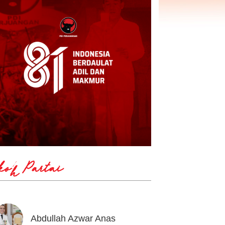
koh Partai
Abdullah Azwar Anas
Ahmad