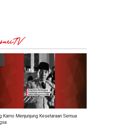
suriTV
g Karno Menjunjung Kesetaraan Semua
gsa