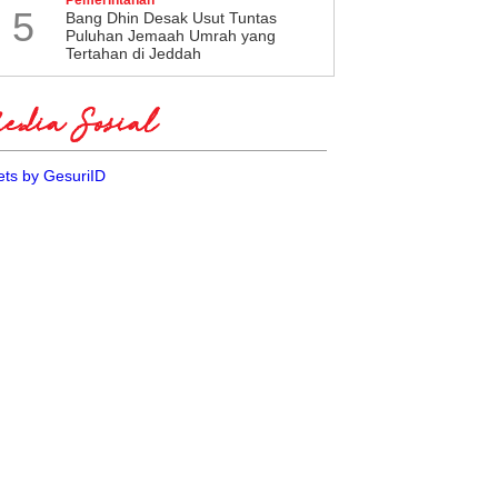
5
Bang Dhin Desak Usut Tuntas
Puluhan Jemaah Umrah yang
Tertahan di Jeddah
dia Sosial
ts by GesuriID