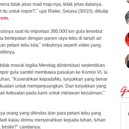
ena tidak jelas road map-nya, tidak jelas datanya.
 itu untuk impor?," ujar Rieke, Selasa (30/10), dikutip
com
.
sisnya saat itu importasi 380.000 ton gula tersebut
a bertepatan dengan panen raya tebu di tanah air
an petani tebu kita," imbuhnya seperti video yang
iliknya.
ir tidak masuk logika Mendag diintimidasi sedemikian
impor gula sambil membawa pasukan ke Komisi VI. Ia
uhan, "Kuserahkan kepadaMu, tunjukkan yang benar
kekuatan untuk memperjuangkan. Dan tunjukkan yang
Qu
ikan kekuatan pada kami untuk melawan kezaliman,"
nya orang yang ditindas dan para petani tebu yang
"Jadi kalau dirimu menyerahkan kepada tuhan, tuhan
 bestie?" candanya.