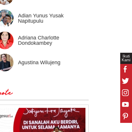
Adian Yunus Yusak
Ahok
Napitupulu
Adriana Charlotte
Alex I
Dondokambey
Ikuti
Kami
Agustina Wilujeng
Andi W
ote