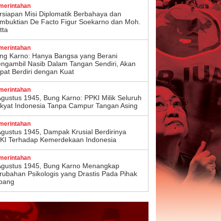
merintahan
rsiapan Misi Diplomatik Berbahaya dan
mbuktian De Facto Figur Soekarno dan Moh.
tta
merintahan
ng Karno: Hanya Bangsa yang Berani
ngambil Nasib Dalam Tangan Sendiri, Akan
pat Berdiri dengan Kuat
merintahan
Agustus 1945, Bung Karno: PPKI Milik Seluruh
kyat Indonesia Tanpa Campur Tangan Asing
merintahan
Agustus 1945, Dampak Krusial Berdirinya
KI Terhadap Kemerdekaan Indonesia
merintahan
Agustus 1945, Bung Karno Menangkap
rubahan Psikologis yang Drastis Pada Pihak
pang