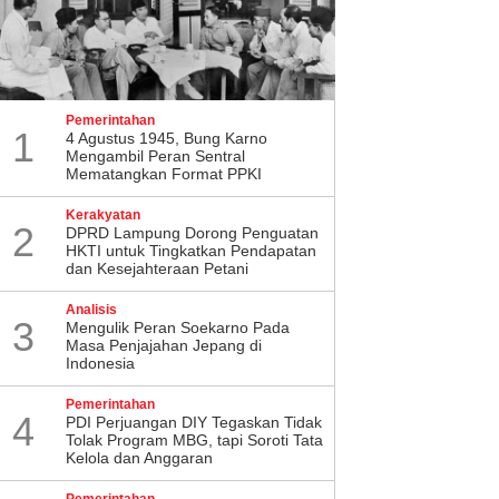
Pemerintahan
1
4 Agustus 1945, Bung Karno
Mengambil Peran Sentral
Mematangkan Format PPKI
Kerakyatan
2
DPRD Lampung Dorong Penguatan
HKTI untuk Tingkatkan Pendapatan
dan Kesejahteraan Petani
Analisis
Eksklusif, Perjuangan
Warisi "Api" Kudatuli, DPC PDI
3
Mengulik Peran Soekarno Pada
lai dari Pelukan Ibu
Perjuangan Sleman Ingatkan
Masa Penjajahan Jepang di
Indonesia
Kader Muda Tak Tergoda
Politik Pragmatis
Pemerintahan
4
PDI Perjuangan DIY Tegaskan Tidak
Tolak Program MBG, tapi Soroti Tata
Kelola dan Anggaran
Pemerintahan