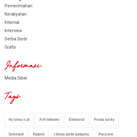
Pemerintahan
Kerakyatan
Internal
Interview
Serba Serbi
Grafis
Informasi
Media Siber
Tags
Hj ratna s pt
Arif wibowo
Elektoral
Prada lucky
Sekeladi
Rpjmd
I dewa gede palguna
Paryono