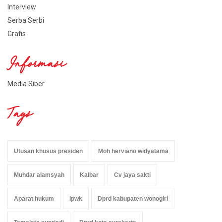
Interview
Serba Serbi
Grafis
Informasi
Media Siber
Tags
Utusan khusus presiden
Moh herviano widyatama
Muhdar alamsyah
Kalbar
Cv jaya sakti
Aparat hukum
Ipwk
Dprd kabupaten wonogiri