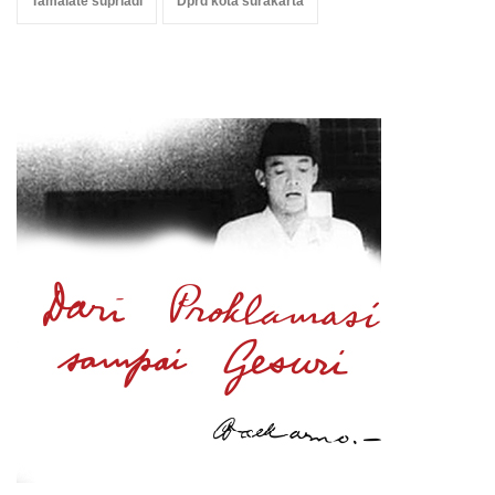
Tamalate supriadi
Dprd kota surakarta