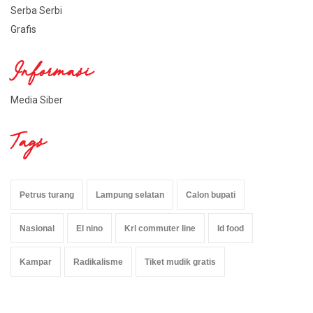
Serba Serbi
Grafis
Informasi
Media Siber
Tags
Petrus turang
Lampung selatan
Calon bupati
Nasional
El nino
Krl commuter line
Id food
Kampar
Radikalisme
Tiket mudik gratis