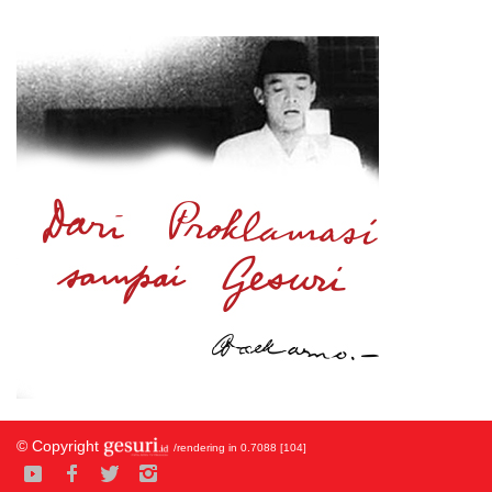
© Copyright
/rendering in 0.7088 [104]