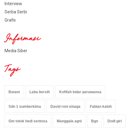
Interview
Serba Serbi
Grafis
Informasi
Media Siber
Tags
Batam
Laba bersih
Kofifah indar parawansa
Sdn 1 sumberkima
David roni sinaga
Fabian kaloh
Gm totok hedi sentosa
Manggala agni
Bgn
Dodi giri