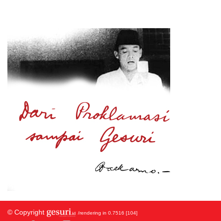
© Copyright
/rendering in 0.7516 [104]