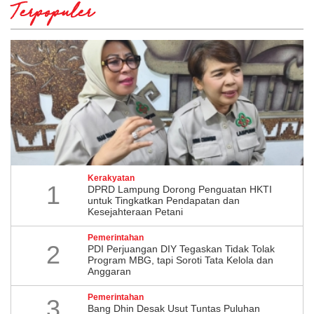
Terpopuler
Kerakyatan
1
DPRD Lampung Dorong Penguatan HKTI
untuk Tingkatkan Pendapatan dan
Kesejahteraan Petani
Pemerintahan
2
PDI Perjuangan DIY Tegaskan Tidak Tolak
Program MBG, tapi Soroti Tata Kelola dan
Anggaran
Pemerintahan
3
Bang Dhin Desak Usut Tuntas Puluhan