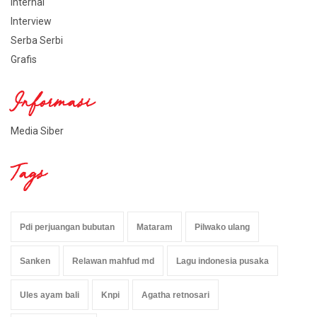
Internal
Interview
Serba Serbi
Grafis
Informasi
Media Siber
Tags
Pdi perjuangan bubutan
Mataram
Pilwako ulang
Sanken
Relawan mahfud md
Lagu indonesia pusaka
Ules ayam bali
Knpi
Agatha retnosari