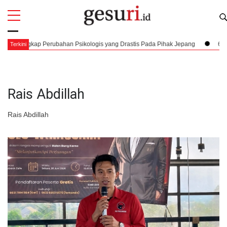
All
Profi
ngkap Perubahan Psikologis yang Drastis Pada Pihak Jepang
6 Agustus 1
Terkini
Rais Abdillah
Rais Abdillah