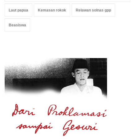
Laut papua
Kemasan rokok
Relawan solnas gpp
Beasiswa