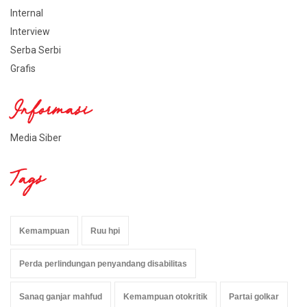
Internal
Interview
Serba Serbi
Grafis
Informasi
Media Siber
Tags
Kemampuan
Ruu hpi
Perda perlindungan penyandang disabilitas
Sanaq ganjar mahfud
Kemampuan otokritik
Partai golkar