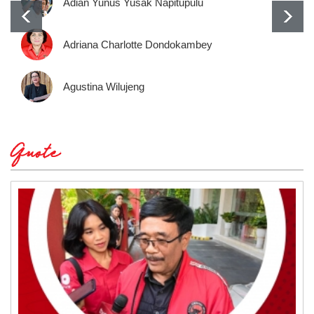
Adian Yunus Yusak Napitupulu
Adriana Charlotte Dondokambey
Agustina Wilujeng
Quote