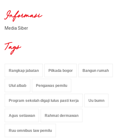
Informasi
Media Siber
Tags
Rangkap jabatan
Pilkada bogor
Bangun rumah
Ulul albab
Pengawas pemilu
Program sekolah digaji lulus pasti kerja
Uu bumn
Agus setiawan
Rahmat dermawan
Ruu omnibus law pemilu