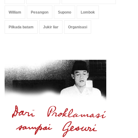
William
Pesangon
Supono
Lombok
Pilkada batam
Jukir liar
Organisasi