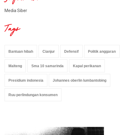
Media Siber
Tags
Bantuan hibah
Cianjur
Defensif
Politik anggaran
Malteng
Sma 10 samarinda
Kapal perikanan
Presidium indonesia
Johannes oberlin lumbantobing
Ruu perlindungan konsumen