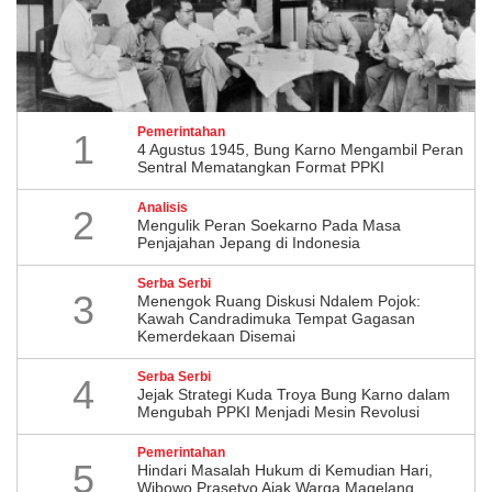
Pemerintahan
1
4 Agustus 1945, Bung Karno Mengambil Peran
Sentral Mematangkan Format PPKI
Analisis
2
Mengulik Peran Soekarno Pada Masa
Penjajahan Jepang di Indonesia
Serba Serbi
3
Menengok Ruang Diskusi Ndalem Pojok:
Kawah Candradimuka Tempat Gagasan
Kemerdekaan Disemai
Serba Serbi
4
Jejak Strategi Kuda Troya Bung Karno dalam
Mengubah PPKI Menjadi Mesin Revolusi
Pemerintahan
5
Hindari Masalah Hukum di Kemudian Hari,
Wibowo Prasetyo Ajak Warga Magelang