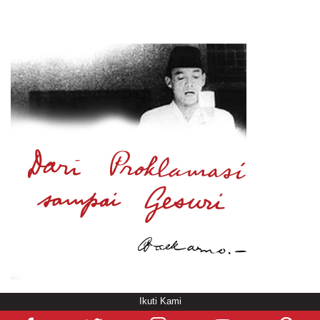
Ikuti Kami
© Copyright
/rendering in 0.5962 [103]