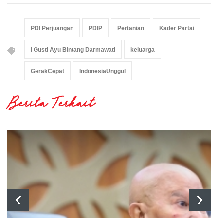
PDI Perjuangan
PDIP
Pertanian
Kader Partai
I Gusti Ayu Bintang Darmawati
keluarga
GerakCepat
IndonesiaUnggul
Berita Terkait