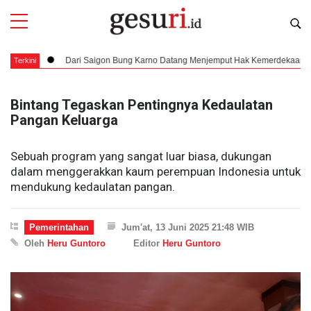
Dari Saigon Bung Karno Datang Menjemput Hak Kemerdekaan yang Utuh da
Terkini
Bintang Tegaskan Pentingnya Kedaulatan
Pangan Keluarga
Sebuah program yang sangat luar biasa, dukungan
dalam menggerakkan kaum perempuan Indonesia untuk
mendukung kedaulatan pangan.
Pemerintahan
Jum'at, 13 Juni 2025 21:48 WIB
Oleh
Heru Guntoro
Editor
Heru Guntoro