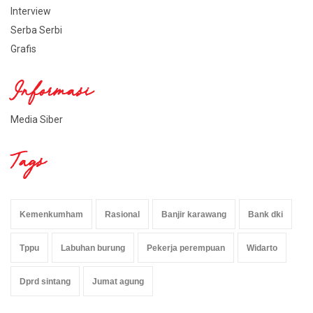
Interview
Serba Serbi
Grafis
Informasi
Media Siber
Tags
Kemenkumham
Rasional
Banjir karawang
Bank dki
Tppu
Labuhan burung
Pekerja perempuan
Widarto
Dprd sintang
Jumat agung