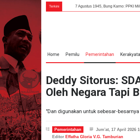
7 Agustus 1945, Bung Karno: PPKI Milik Seluruh Ra
Terkini
Home
Pemilu
Pemerintahan
Kerakyat
Deddy Sitorus: SD
Oleh Negara Tapi 
"Dan digunakan untuk sebesar-besarnya k
Pemerintahan
Jum'at, 17 April 2026 
Editor
Effatha Gloria V.G. Tamburian