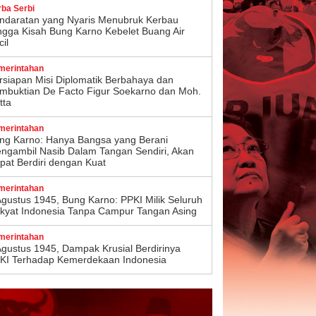
rba Serbi
ndaratan yang Nyaris Menubruk Kerbau
ngga Kisah Bung Karno Kebelet Buang Air
il
merintahan
rsiapan Misi Diplomatik Berbahaya dan
mbuktian De Facto Figur Soekarno dan Moh.
tta
merintahan
ng Karno: Hanya Bangsa yang Berani
ngambil Nasib Dalam Tangan Sendiri, Akan
pat Berdiri dengan Kuat
merintahan
Agustus 1945, Bung Karno: PPKI Milik Seluruh
kyat Indonesia Tanpa Campur Tangan Asing
merintahan
Agustus 1945, Dampak Krusial Berdirinya
KI Terhadap Kemerdekaan Indonesia