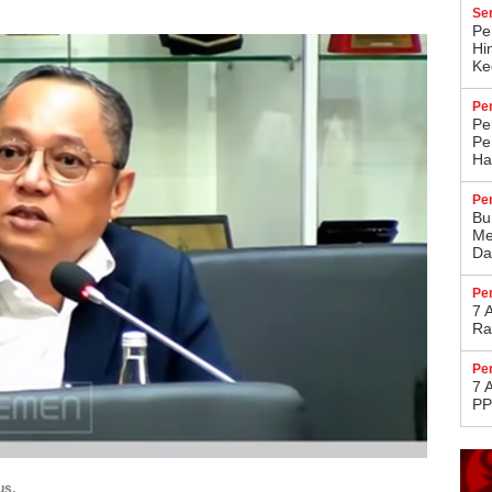
Se
Pe
Hi
Kec
Pe
Pe
Pe
Ha
Pe
Bu
Me
Da
Pe
7 
Ra
Pe
7 
PP
us.