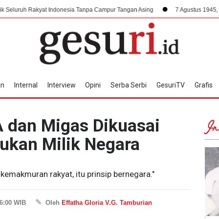
kyat Indonesia Tanpa Campur Tangan Asing
7 Agustus 1945, Dampak Krusi
an
Internal
Interview
Opini
Serba Serbi
GesuriTV
Grafis
A dan Migas Dikuasai
In
Bukan Milik Negara
emakmuran rakyat, itu prinsip bernegara."
16:00 WIB
Oleh
Effatha Gloria V.G. Tamburian