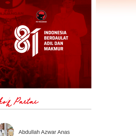
koh Partai
Abdullah Azwar Anas
Ahmad