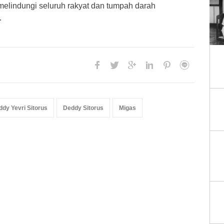
 melindungi seluruh rakyat dan tumpah darah
.
dy Yevri Sitorus
Deddy Sitorus
Migas