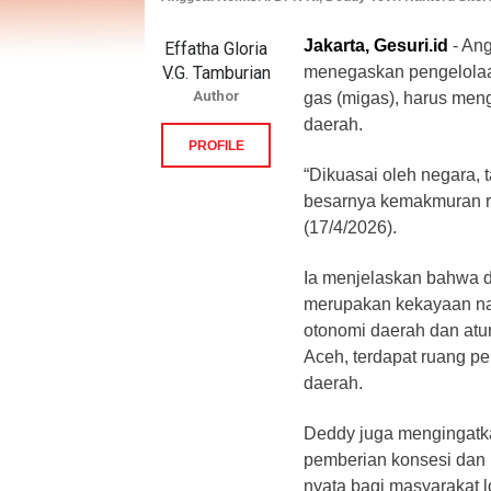
Jakarta, Gesuri.id
- Ang
Effatha Gloria
V.G. Tamburian
menegaskan pengelolaa
Author
gas (migas), harus men
daerah.
PROFILE
“Dikuasai oleh negara, 
besarnya kemakmuran rak
(17/4/2026).
Ia menjelaskan bahwa 
merupakan kekayaan na
otonomi daerah dan at
Aceh, terdapat ruang p
daerah.
Deddy juga mengingatka
pemberian konsesi dan 
nyata bagi masyarakat l