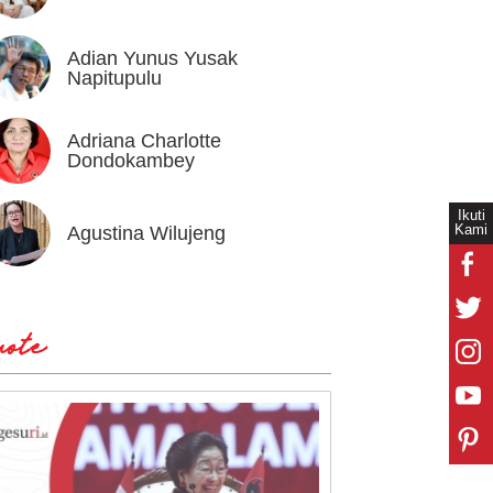
Adian Yunus Yusak
Ahok
Napitupulu
Adriana Charlotte
Alex I
Dondokambey
Ikuti
Kami
Agustina Wilujeng
Andi W
ote