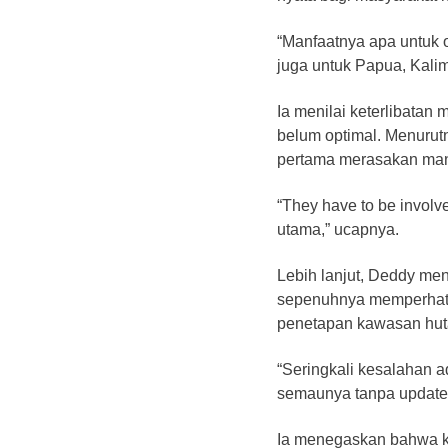
“Manfaatnya apa untuk 
juga untuk Papua, Kalim
Ia menilai keterlibata
belum optimal. Menurut
pertama merasakan manf
“They have to be involv
utama,” ucapnya.
Lebih lanjut, Deddy men
sepenuhnya memperhatik
penetapan kawasan hu
“Seringkali kesalahan 
semaunya tanpa update p
Ia menegaskan bahwa 