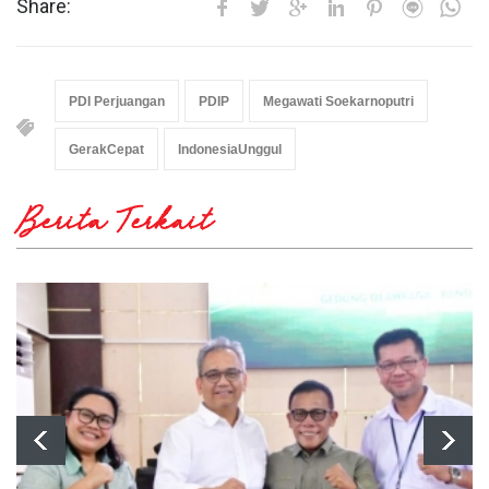
Share:
PDI Perjuangan
PDIP
Megawati Soekarnoputri
GerakCepat
IndonesiaUnggul
Berita Terkait