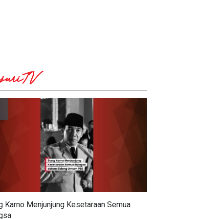
suriTV
g Karno Menjunjung Kesetaraan Semua
gsa