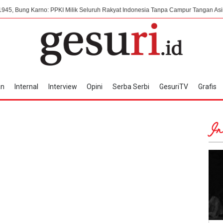
arno: PPKI Milik Seluruh Rakyat Indonesia Tanpa Campur Tangan Asing
7 
an
Internal
Interview
Opini
Serba Serbi
GesuriTV
Grafis
In