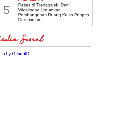
​Reses di Trenggalek, Deni
5
Wicaksono Umumkan
Pembangunan Ruang Kelas Ponpes
Darussalam
dia Sosial
ts by GesuriID