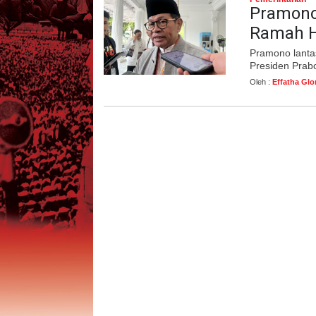
Pramono
Ramah 
Pramono lanta
Presiden Prabo
Oleh :
Effatha Glo