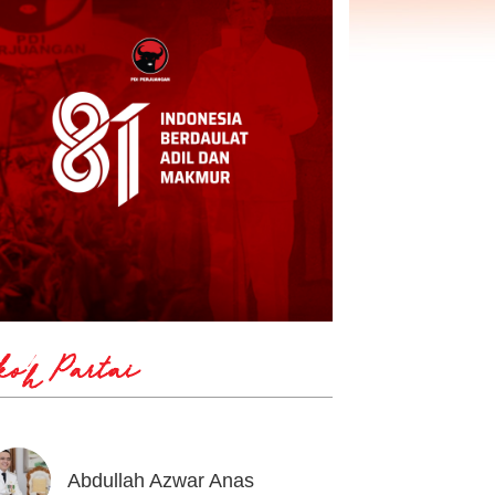
koh Partai
Abdullah Azwar Anas
Ahmad