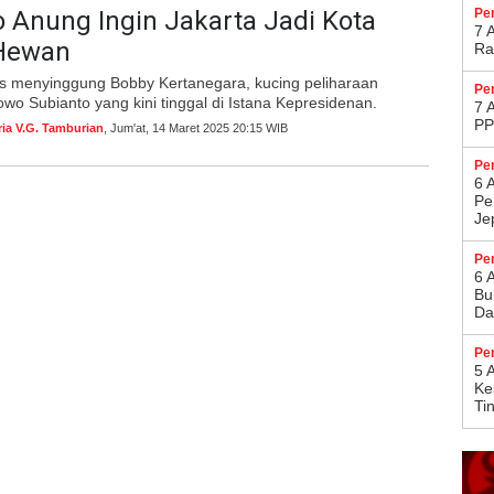
 Anung Ingin Jakarta Jadi Kota
Pe
7 
Hewan
Ra
s menyinggung Bobby Kertanegara, kucing peliharaan
Pe
wo Subianto yang kini tinggal di Istana Kepresidenan.
7 
PP
ria V.G. Tamburian
, Jum'at, 14 Maret 2025 20:15 WIB
Pe
6 
Pe
Je
Pe
6 
Bu
Da
Pe
5 
Ke
Ti