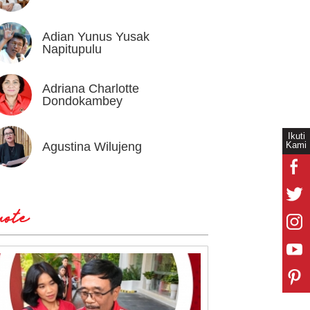
Adian Yunus Yusak
Ahok
Napitupulu
Adriana Charlotte
Alex I
Dondokambey
Ikuti
Kami
Agustina Wilujeng
Andi W
ote