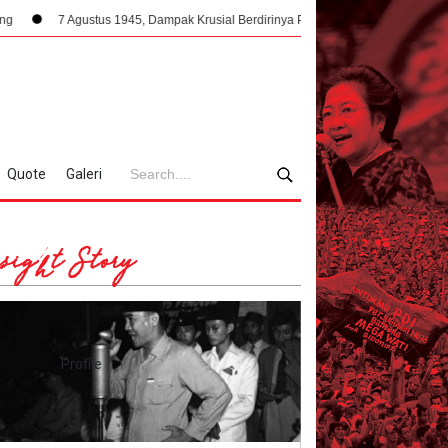
Agustus 1945, Dampak Krusial Berdirinya PPKI Terhadap Kemerdekaan Indonesia
Quote
Galeri
sight Story
Profile