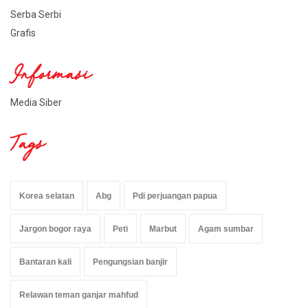
Serba Serbi
Grafis
Informasi
Media Siber
Tags
Korea selatan
Abg
Pdi perjuangan papua
Jargon bogor raya
Peti
Marbut
Agam sumbar
Bantaran kali
Pengungsian banjir
Relawan teman ganjar mahfud