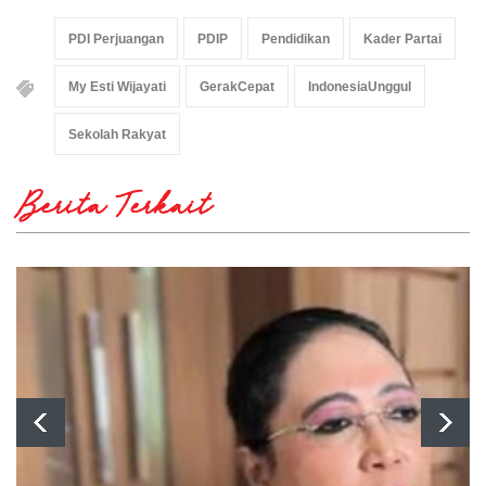
PDI Perjuangan
PDIP
Pendidikan
Kader Partai
My Esti Wijayati
GerakCepat
IndonesiaUnggul
Sekolah Rakyat
Berita Terkait