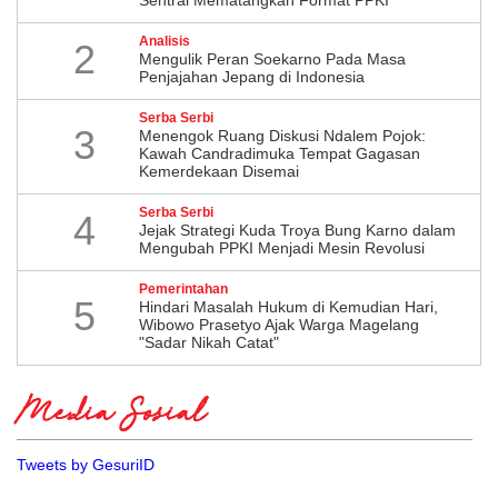
Sentral Mematangkan Format PPKI
Analisis
2
Mengulik Peran Soekarno Pada Masa
Penjajahan Jepang di Indonesia
Serba Serbi
3
Menengok Ruang Diskusi Ndalem Pojok:
Kawah Candradimuka Tempat Gagasan
Kemerdekaan Disemai
Serba Serbi
4
Jejak Strategi Kuda Troya Bung Karno dalam
Mengubah PPKI Menjadi Mesin Revolusi
Pemerintahan
5
Hindari Masalah Hukum di Kemudian Hari,
Wibowo Prasetyo Ajak Warga Magelang
"Sadar Nikah Catat"
Media Sosial
Tweets by GesuriID