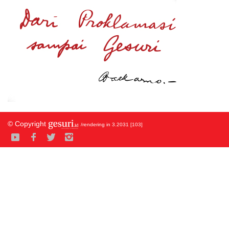
© Copyright
/rendering in 3.2031 [103]