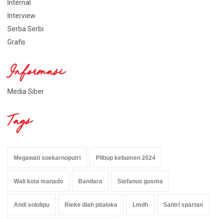
Internal
Interview
Serba Serbi
Grafis
Informasi
Media Siber
Tags
Megawati soekarnoputri
Pilbup kebumen 2024
Wali kota manado
Bandara
Stefanus gusma
Andi sololipu
Rieke diah pitaloka
Lmdh
Santri spartan