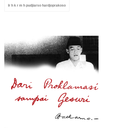
Ir h k r m h pudjiarso hardjoprakoso