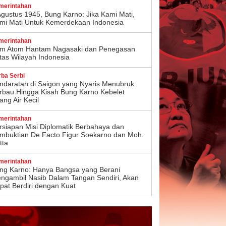
merintahan
Agustus 1945, Bung Karno: Jika Kami Mati,
mi Mati Untuk Kemerdekaan Indonesia
merintahan
m Atom Hantam Nagasaki dan Penegasan
tas Wilayah Indonesia
rba Serbi
ndaratan di Saigon yang Nyaris Menubruk
rbau Hingga Kisah Bung Karno Kebelet
ang Air Kecil
merintahan
rsiapan Misi Diplomatik Berbahaya dan
mbuktian De Facto Figur Soekarno dan Moh.
tta
merintahan
ng Karno: Hanya Bangsa yang Berani
ngambil Nasib Dalam Tangan Sendiri, Akan
pat Berdiri dengan Kuat