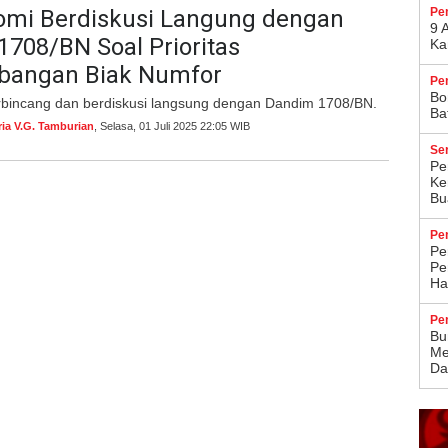
omi Berdiskusi Langung dengan
Pe
9 
708/BN Soal Prioritas
Ka
angan Biak Numfor
Pe
Bo
rbincang dan berdiskusi langsung dengan Dandim 1708/BN.
Ba
ria V.G. Tamburian
, Selasa, 01 Juli 2025 22:05 WIB
Se
Pe
Ke
Bu
Pe
Pe
Pe
Ha
Pe
Bu
Me
Da