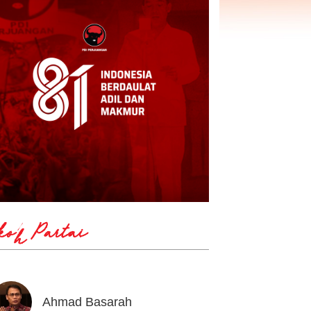
koh Partai
Ahmad Basarah
Andika