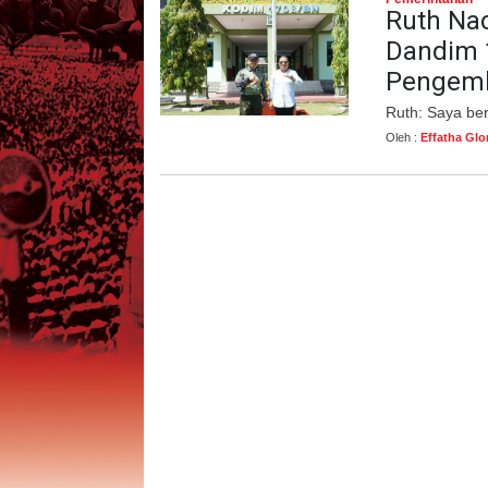
Ruth Na
Dandim 1
Pengemb
Ruth: Saya be
Oleh :
Effatha Glo