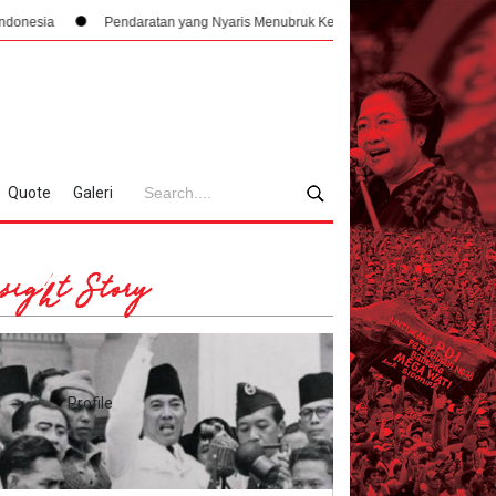
Pendaratan yang Nyaris Menubruk Kerbau Hingga Kisah Bung Karno Kebelet B
Quote
Galeri
sight Story
Profile