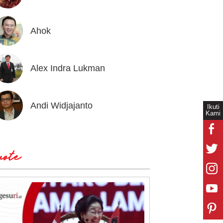
Ahok
Andrea
Alex Indra Lukman
Anton 
Andi Widjajanto
Aria B
Ikuti
Kami
ote