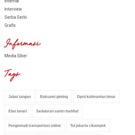
Internal
Interview
Serba Serbi
Grafis
Informasi
Media Siber
Tags
Jabat tangan
Baksami ginting
Dprd kalimantan timur
Elan tanari
Seduluran santri mahfud
Pengemudi transportasi online
Tol jakarta cikampek