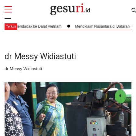
All
Profi
endadak ke Dalat Vietnam
Mengklaim Nusantara di Dataran Tinggi Vietnam,
Terkini
dr Messy Widiastuti
dr Messy Widiastuti