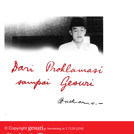
© Copyright
/rendering in 2.7120 [104]