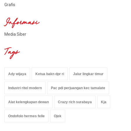
Grafis
Informasi
Media Siber
Tags
Ady wijaya
Ketua bakn dpr ri
Jalur lingkar timur
Industri ritel modern
Pac pdi perjuangan kec tamalate
Alat kelengkapan dewan
Crazy rich surabaya
Kja
Ondofolo hermes felle
Ojek