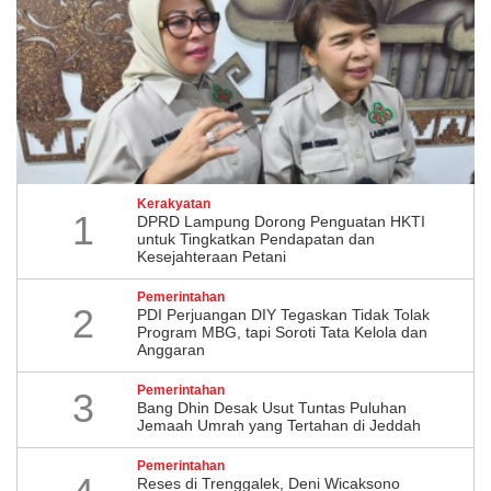
Kerakyatan
1
DPRD Lampung Dorong Penguatan HKTI
untuk Tingkatkan Pendapatan dan
Kesejahteraan Petani
Pemerintahan
2
PDI Perjuangan DIY Tegaskan Tidak Tolak
Program MBG, tapi Soroti Tata Kelola dan
Anggaran
Pemerintahan
3
Bang Dhin Desak Usut Tuntas Puluhan
Jemaah Umrah yang Tertahan di Jeddah
Pemerintahan
​Reses di Trenggalek, Deni Wicaksono