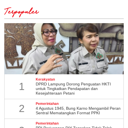
Terpopuler
Kerakyatan
1
DPRD Lampung Dorong Penguatan HKTI
untuk Tingkatkan Pendapatan dan
Kesejahteraan Petani
Pemerintahan
2
4 Agustus 1945, Bung Karno Mengambil Peran
Sentral Mematangkan Format PPKI
Pemerintahan
PDI Perjuangan DIY Tegaskan Tidak Tolak