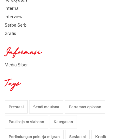
Kerakyatan
Internal
Interview
Serba Serbi
Grafis
Informasi
Media Siber
Tags
Prestasi
Sendi maulana
Pertamax oplosan
Paul baja m siahaan
Ketegasan
Perlindungan pekerja migran
Sesko tni
Kredit