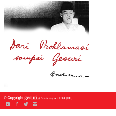
© Copyright
/rendering in 2.0364 [103]