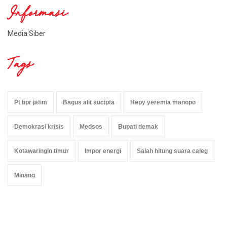
Informasi
Media Siber
Tags
Pt bpr jatim
Bagus alit sucipta
Hepy yeremia manopo
Demokrasi krisis
Medsos
Bupati demak
Kotawaringin timur
Impor energi
Salah hitung suara caleg
Minang