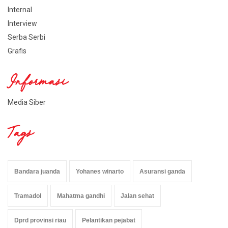
Internal
Interview
Serba Serbi
Grafis
Informasi
Media Siber
Tags
Bandara juanda
Yohanes winarto
Asuransi ganda
Tramadol
Mahatma gandhi
Jalan sehat
Dprd provinsi riau
Pelantikan pejabat