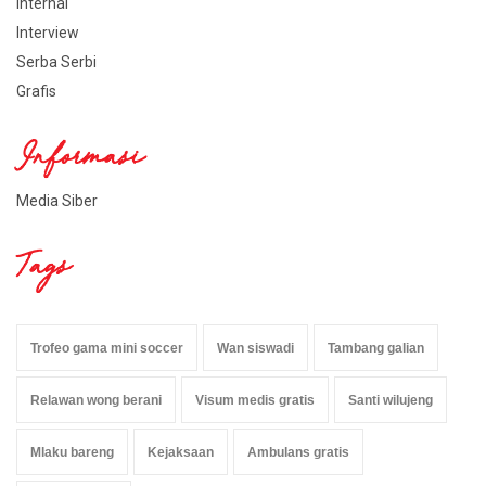
Internal
Interview
Serba Serbi
Grafis
Informasi
Media Siber
Tags
Trofeo gama mini soccer
Wan siswadi
Tambang galian
Relawan wong berani
Visum medis gratis
Santi wilujeng
Mlaku bareng
Kejaksaan
Ambulans gratis