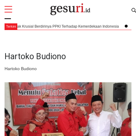
All
Profi
mpak Krusial Berdirinya PPKI Terhadap Kemerdekaan Indonesia
Mengorkes
Terkini
Hartoko Budiono
Hartoko Budiono