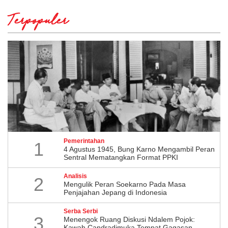
Terpopuler
Pemerintahan
1
4 Agustus 1945, Bung Karno Mengambil Peran
Sentral Mematangkan Format PPKI
Analisis
2
Mengulik Peran Soekarno Pada Masa
Penjajahan Jepang di Indonesia
Serba Serbi
3
Menengok Ruang Diskusi Ndalem Pojok:
Kawah Candradimuka Tempat Gagasan