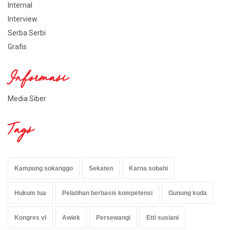
Internal
Interview
Serba Serbi
Grafis
Informasi
Media Siber
Tags
Kampung sokanggo
Sekaten
Karna sobahi
Hukum tua
Pelatihan berbasis kompetensi
Gunung kuda
Kongres vl
Awiek
Persewangi
Etti susiani