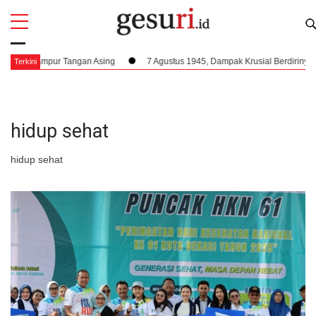
All
Profi
a Campur Tangan Asing
7 Agustus 1945, Dampak Krusial Berdirinya PPKI 
Terkini
hidup sehat
hidup sehat