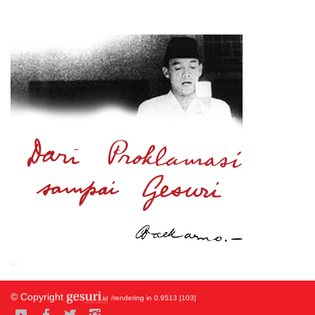
© Copyright
/rendering in 0.9513 [103]