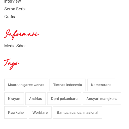
Interview
Serba Serbi
Grafis
Informasi
Media Siber
Tags
Maureen garce wenas
Timnas indonesia
Kementrans
Krayan
Andrias
Dprd pekanbaru
Ansyari mangkona
Ruu kuhp
Workfare
Bantuan pangan nasional