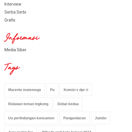
Interview
Serba Serbi
Grafis
Informasi
Media Siber
Tags
Marente matemega
Pu
Komisi v dpr ri
Relawan teman ingkong
Debat kedua
Uu perlindungan konsumen
Pangandaran
Jumbo