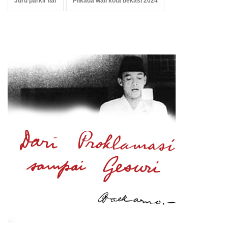
Juru parkir liar
Pilkada wali kota bekasi 2024