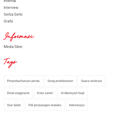
Internal
Interview
Serba Serbi
Grafis
Informasi
Media Siber
Tags
Penyebarluasan perda
Sang proklamator
Suara melesat
Dewi anggraeni
Kota santri
Ardiansyah fauji
Gus falah
Pdi perjuangan maluku
Indramayu