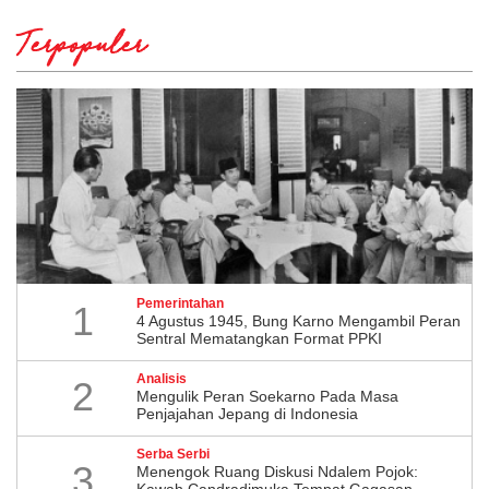
Terpopuler
Pemerintahan
1
4 Agustus 1945, Bung Karno Mengambil Peran
Sentral Mematangkan Format PPKI
Analisis
2
Mengulik Peran Soekarno Pada Masa
Penjajahan Jepang di Indonesia
Serba Serbi
3
Menengok Ruang Diskusi Ndalem Pojok:
Kawah Candradimuka Tempat Gagasan