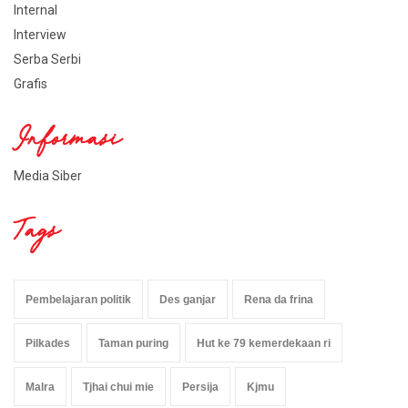
Internal
Interview
Serba Serbi
Grafis
Informasi
Media Siber
Tags
Pembelajaran politik
Des ganjar
Rena da frina
Pilkades
Taman puring
Hut ke 79 kemerdekaan ri
Malra
Tjhai chui mie
Persija
Kjmu