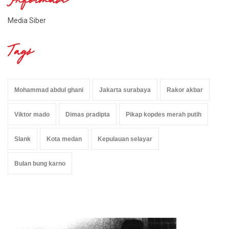
Informasi
Media Siber
Tags
Mohammad abdul ghani
Jakarta surabaya
Rakor akbar
Viktor mado
Dimas pradipta
Pikap kopdes merah putih
Slank
Kota medan
Kepulauan selayar
Bulan bung karno