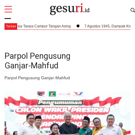
All
Profi
esia Tanpa Campur Tangan Asing
7 Agustus 1945, Dampak Krusial Berdiri
Terkini
Parpol Pengusung
Ganjar-Mahfud
Parpol Pengusung Ganjar-Mahfud