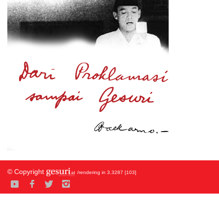
© Copyright
/rendering in 3.3287 [103]