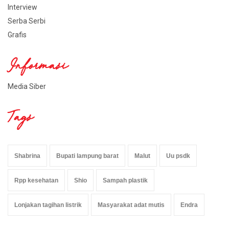
Interview
Serba Serbi
Grafis
Informasi
Media Siber
Tags
Shabrina
Bupati lampung barat
Malut
Uu psdk
Rpp kesehatan
Shio
Sampah plastik
Lonjakan tagihan listrik
Masyarakat adat mutis
Endra