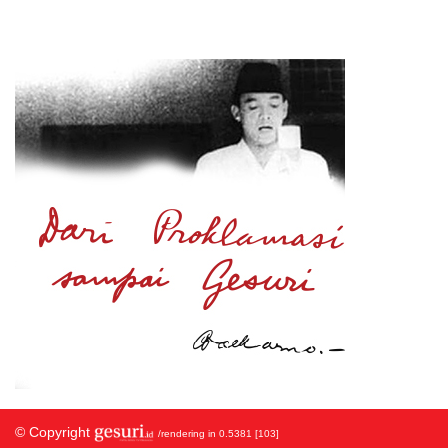
© Copyright
/rendering in 0.5381 [103]