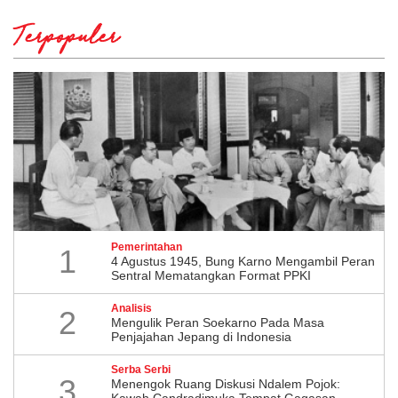
Terpopuler
Pemerintahan
1
4 Agustus 1945, Bung Karno Mengambil Peran
Sentral Mematangkan Format PPKI
Analisis
2
Mengulik Peran Soekarno Pada Masa
Penjajahan Jepang di Indonesia
Serba Serbi
3
Menengok Ruang Diskusi Ndalem Pojok:
Kawah Candradimuka Tempat Gagasan