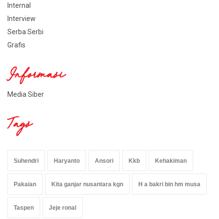
Internal
Interview
Serba Serbi
Grafis
Informasi
Media Siber
Tags
Suhendri
Haryanto
Ansori
Kkb
Kehakiman
Pakaian
Kita ganjar nusantara kgn
H a bakri bin hm musa
Taspen
Jeje ronal