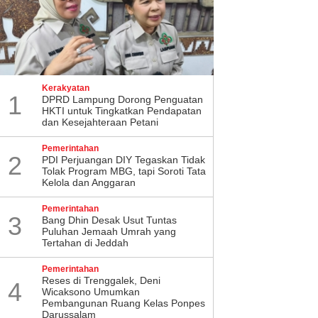
Kerakyatan
1
DPRD Lampung Dorong Penguatan
HKTI untuk Tingkatkan Pendapatan
dan Kesejahteraan Petani
Pemerintahan
2
PDI Perjuangan DIY Tegaskan Tidak
Tolak Program MBG, tapi Soroti Tata
Kelola dan Anggaran
Pemerintahan
3
Bang Dhin Desak Usut Tuntas
Puluhan Jemaah Umrah yang
Tertahan di Jeddah
Pemerintahan
​Reses di Trenggalek, Deni
4
Wicaksono Umumkan
Pembangunan Ruang Kelas Ponpes
Darussalam