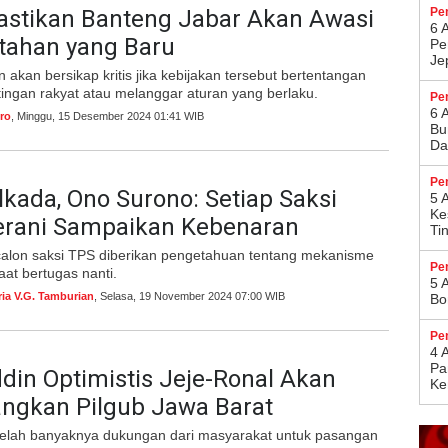
astikan Banteng Jabar Akan Awasi
Pe
6 
tahan yang Baru
Pe
Je
 akan bersikap kritis jika kebijakan tersebut bertentangan
ingan rakyat atau melanggar aturan yang berlaku.
Pe
6 
ro
, Minggu, 15 Desember 2024 01:41 WIB
Bu
Da
Pe
lkada, Ono Surono: Setiap Saksi
5 
Ke
erani Sampaikan Kebenaran
Ti
 calon saksi TPS diberikan pengetahuan tentang mekanisme
Pe
at bertugas nanti.
5 
ria V.G. Tamburian
, Selasa, 19 November 2024 07:00 WIB
Bo
Pe
4 
Pa
in Optimistis Jeje-Ronal Akan
Ke
gkan Pilgub Jawa Barat
setelah banyaknya dukungan dari masyarakat untuk pasangan