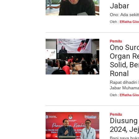
Jabar
Ono: Ada sekit
Oleh :
Effatha Glo
Pemilu
Ono Suro
Organ R
Solid, B
Ronal
Rapat dihadir
Jabar Muhamad
Oleh :
Effatha Glo
Pemilu
Diusung 
2024, Je
Bagi saya buk