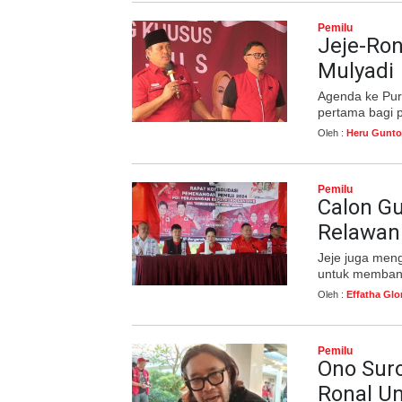
Pemilu
Jeje-Ro
Mulyadi
Agenda ke Pur
pertama bagi 
Oleh :
Heru Gunto
Pemilu
Calon Gu
Relawan 
Jeje juga meng
untuk membant
Oleh :
Effatha Glo
Pemilu
Ono Sur
Ronal U