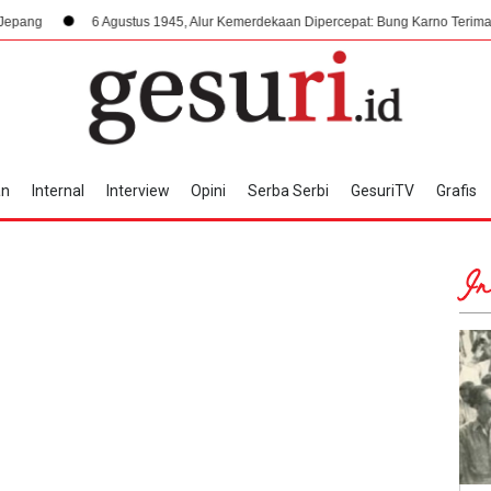
gustus 1945, Alur Kemerdekaan Dipercepat: Bung Karno Terima Panggilan Mendad
an
Internal
Interview
Opini
Serba Serbi
GesuriTV
Grafis
In