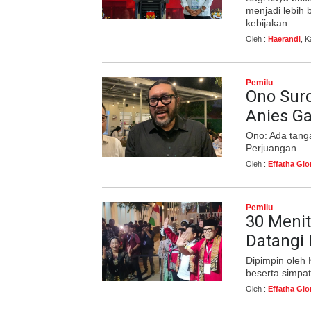
menjadi lebih
kebijakan.
Oleh :
Haerandi
, 
Pemilu
Ono Sur
Anies Ga
Ono: Ada tanga
Perjuangan.
Oleh :
Effatha Glo
Pemilu
30 Menit
Datangi
Dipimpin oleh
beserta simpat
Oleh :
Effatha Glo