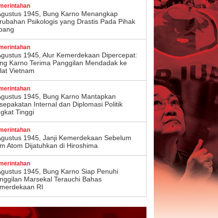
merintahan
Agustus 1945, Bung Karno Menangkap
rubahan Psikologis yang Drastis Pada Pihak
pang
merintahan
Agustus 1945, Alur Kemerdekaan Dipercepat:
ng Karno Terima Panggilan Mendadak ke
lat Vietnam
merintahan
Agustus 1945, Bung Karno Mantapkan
sepakatan Internal dan Diplomasi Politik
ngkat Tinggi
merintahan
Agustus 1945, Janji Kemerdekaan Sebelum
m Atom Dijatuhkan di Hiroshima
merintahan
Agustus 1945, Bung Karno Siap Penuhi
nggilan Marsekal Terauchi Bahas
merdekaan RI