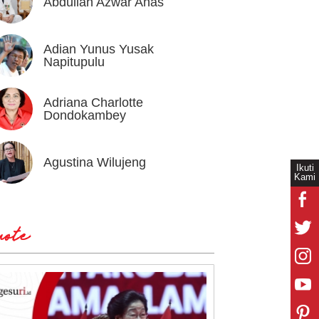
Abdullah Azwar Anas
Ahmad
Adian Yunus Yusak
Ahok
Napitupulu
Adriana Charlotte
Alex I
Dondokambey
Agustina Wilujeng
Andi W
Ikuti
Kami
ote