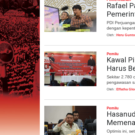
Rafael P
Pemerin
PDI Perjuangan
dengan kepent
Oleh :
Heru Gunto
Pemilu
Kawal Pi
Harus B
Sekitar 2.780
pengawasan sa
Oleh :
Effatha Glo
Pemilu
Hasanudd
Memenan
Optimis ini, 