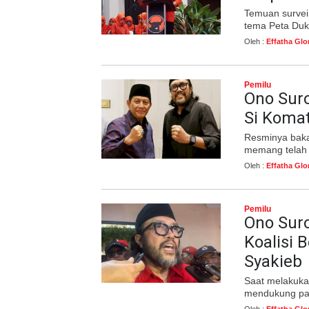
Temuan survei 
tema Peta Duk
Oleh :
Effatha Glo
Pemilu
Ono Sur
Si Koma
Resminya baka
memang telah
Oleh :
Effatha Glo
Pemilu
Ono Sur
Koalisi 
Syakieb
Saat melakuk
mendukung pas