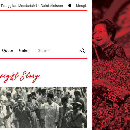
ak ke Dalat Vietnam
Mengklaim Nusantara di Dataran Tinggi Vietnam, Arsi
Quote
Galeri
sight Story
Profile