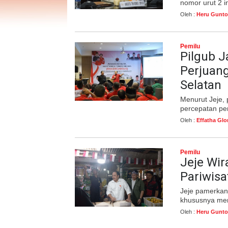
nomor urut 2 in
Oleh :
Heru Gunto
Pemilu
Pilgub J
Perjuan
Selatan
Menurut Jeje, 
percepatan pe
Oleh :
Effatha Glo
Pemilu
Jeje Wir
Pariwisa
Jeje pamerkan
khususnya me
Oleh :
Heru Gunto