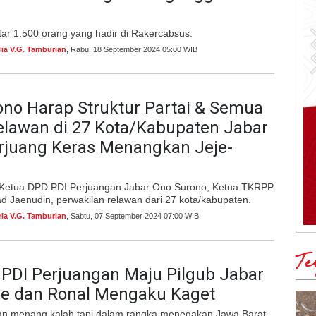
tar 1.500 orang yang hadir di Rakercabsus.
ria V.G. Tamburian
, Rabu, 18 September 2024 05:00 WIB
no Harap Struktur Partai & Semua
elawan di 27 Kota/Kabupaten Jabar
erjuang Keras Menangkan Jeje-
i Ketua DPD PDI Perjuangan Jabar Ono Surono, Ketua TKRPP
 Jaenudin, perwakilan relawan dari 27 kota/kabupaten.
ria V.G. Tamburian
, Sabtu, 07 September 2024 07:00 WIB
Te
PDI Perjuangan Maju Pilgub Jabar
je dan Ronal Mengaku Kaget
an menang kalah tapi dalam rangka menegakan Jawa Barat