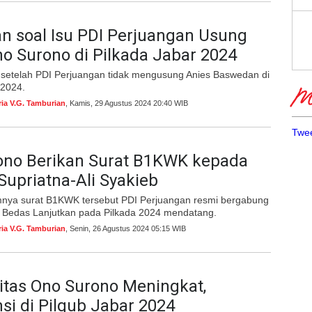
n soal Isu PDI Perjuangan Usung
o Surono di Pilkada Jabar 2024
r setelah PDI Perjuangan tidak mengusung Anies Baswedan di
 2024.
Me
ria V.G. Tamburian
, Kamis, 29 Agustus 2024 20:40 WIB
Twee
ono Berikan Surat B1KWK kepada
upriatna-Ali Syakieb
mnya surat B1KWK tersebut PDI Perjuangan resmi bergabung
i Bedas Lanjutkan pada Pilkada 2024 mendatang.
ria V.G. Tamburian
, Senin, 26 Agustus 2024 05:15 WIB
litas Ono Surono Meningkat,
si di Pilgub Jabar 2024