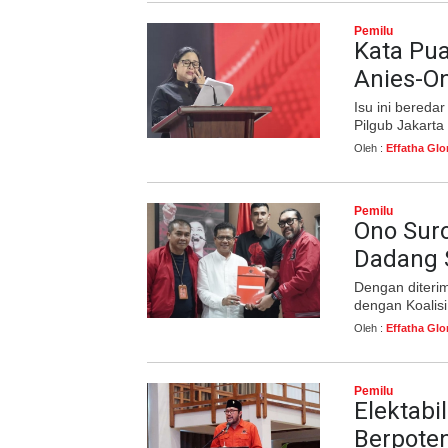
Pemilu
Kata Pua
Anies-On
Isu ini bereda
Pilgub Jakarta
Oleh :
Effatha Glo
Pemilu
Ono Sur
Dadang S
Dengan diteri
dengan Koalis
Oleh :
Effatha Glo
Pemilu
Elektabi
Berpoten