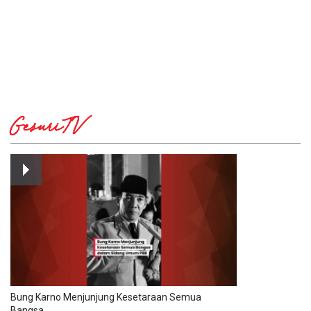
GesuriTV
Bung Karno Menjunjung Kesetaraan Semua
Bangsa