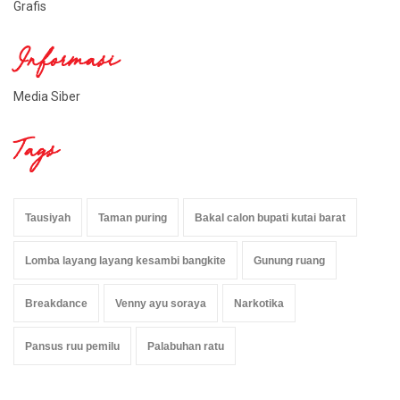
Grafis
Informasi
Media Siber
Tags
Tausiyah
Taman puring
Bakal calon bupati kutai barat
Lomba layang layang kesambi bangkite
Gunung ruang
Breakdance
Venny ayu soraya
Narkotika
Pansus ruu pemilu
Palabuhan ratu