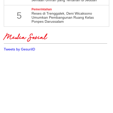
Jemaah Umrah yang Tertahan di Jeddah
Pemerintahan
5
​Reses di Trenggalek, Deni Wicaksono
Umumkan Pembangunan Ruang Kelas
Ponpes Darussalam
Media Sosial
Tweets by GesuriID