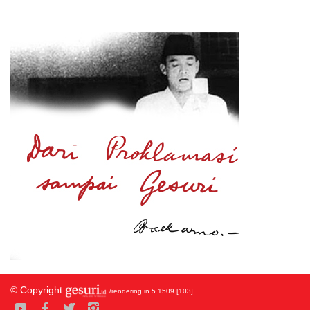
© Copyright
/rendering in 5.1509 [103]