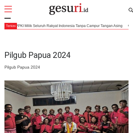
All
Profi
o: PPKI Milik Seluruh Rakyat Indonesia Tanpa Campur Tangan Asing
7 Agu
Terkini
Pilgub Papua 2024
Pilgub Papua 2024