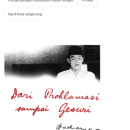
Pdi perjuangan kabupaten buton tengah
Pt bba
Dprd kota tangerang