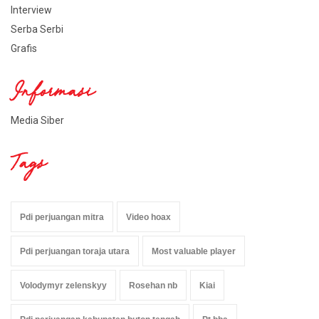
Interview
Serba Serbi
Grafis
Informasi
Media Siber
Tags
Pdi perjuangan mitra
Video hoax
Pdi perjuangan toraja utara
Most valuable player
Volodymyr zelenskyy
Rosehan nb
Kiai