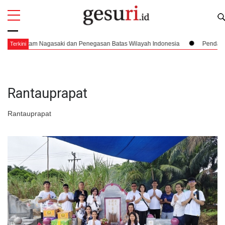
All
Profi
antam Nagasaki dan Penegasan Batas Wilayah Indonesia
Pendaratan yan
Terkini
Rantauprapat
Rantauprapat