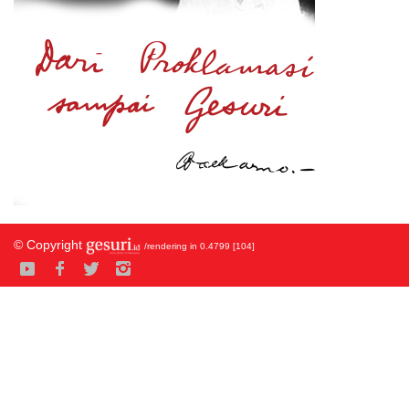
© Copyright
/rendering in 0.4799 [104]