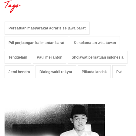
Tags
Persatuan masyarakat agraris se jawa barat
Pdi perjuangan kalimantan barat
Keselamatan wisatawan
Tenggelam
Paul mei anton
Sholawat persatuan indonesia
Jemi hendra
Dialog wakil rakyat
Pilkada landak
Pwi