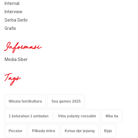
Internal
Interview
Serba Serbi
Grafis
Informasi
Media Siber
Tags
Wisata hortikultura
Sea games 2025
1 kelurahan 1 ambulan
Vitta yulanty rossalim
Mba ita
Pecatur
Pilkada mitra
Ketua dpr jepang
Bpjs