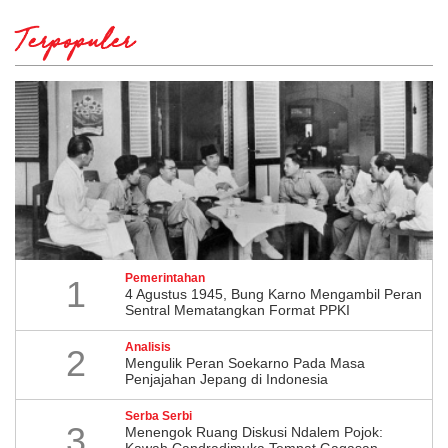
Terpopuler
Pemerintahan
1
4 Agustus 1945, Bung Karno Mengambil Peran
Sentral Mematangkan Format PPKI
Analisis
2
Mengulik Peran Soekarno Pada Masa
Penjajahan Jepang di Indonesia
Serba Serbi
3
Menengok Ruang Diskusi Ndalem Pojok:
Kawah Candradimuka Tempat Gagasan