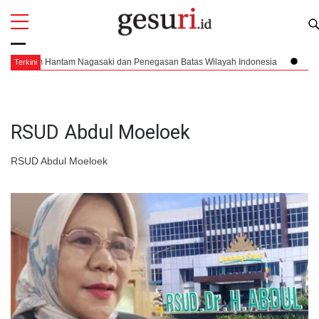
All
Profi
tom Hantam Nagasaki dan Penegasan Batas Wilayah Indonesia
Pendarata
Terkini
RSUD Abdul Moeloek
RSUD Abdul Moeloek