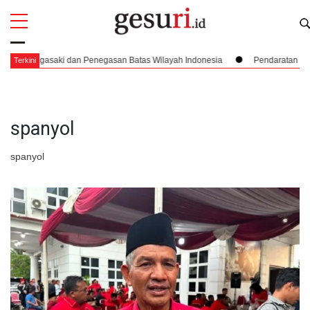
All
Profi
agasaki dan Penegasan Batas Wilayah Indonesia
Pendaratan yang Nyari
Terkini
spanyol
spanyol