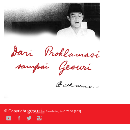
© Copyright
/rendering in 0.7350 [103]