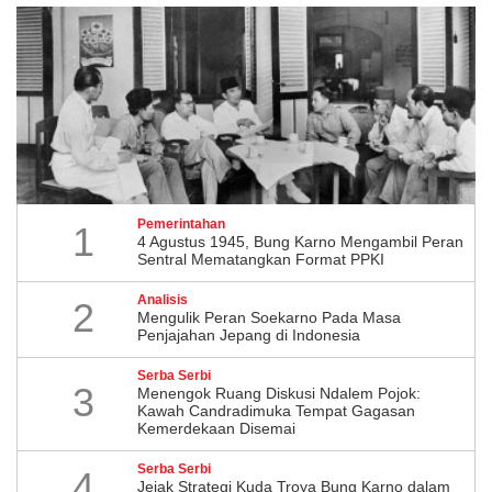
Pemerintahan
1
4 Agustus 1945, Bung Karno Mengambil Peran
Sentral Mematangkan Format PPKI
Analisis
2
Mengulik Peran Soekarno Pada Masa
Penjajahan Jepang di Indonesia
Serba Serbi
3
Menengok Ruang Diskusi Ndalem Pojok:
Kawah Candradimuka Tempat Gagasan
Kemerdekaan Disemai
Serba Serbi
4
Jejak Strategi Kuda Troya Bung Karno dalam