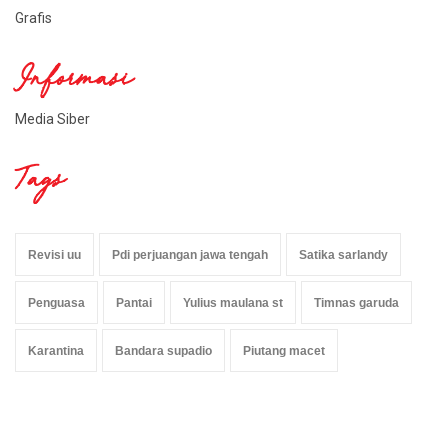
Grafis
Informasi
Media Siber
Tags
Revisi uu
Pdi perjuangan jawa tengah
Satika sarlandy
Penguasa
Pantai
Yulius maulana st
Timnas garuda
Karantina
Bandara supadio
Piutang macet