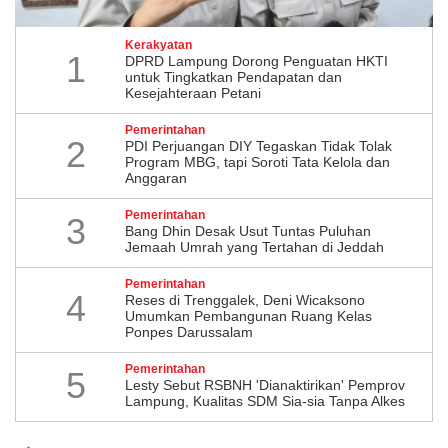
Kerakyatan
1
DPRD Lampung Dorong Penguatan HKTI
untuk Tingkatkan Pendapatan dan
Kesejahteraan Petani
Pemerintahan
2
PDI Perjuangan DIY Tegaskan Tidak Tolak
Program MBG, tapi Soroti Tata Kelola dan
Anggaran
Pemerintahan
3
Bang Dhin Desak Usut Tuntas Puluhan
Jemaah Umrah yang Tertahan di Jeddah
Pemerintahan
4
​Reses di Trenggalek, Deni Wicaksono
Umumkan Pembangunan Ruang Kelas
Ponpes Darussalam
Pemerintahan
5
Lesty Sebut RSBNH 'Dianaktirikan' Pemprov
Lampung, Kualitas SDM Sia-sia Tanpa Alkes