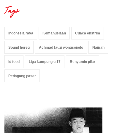
Tags
Indonesia raya
Kemanusiaan
Cuaca ekstrim
Sound horeg
Achmad fauzi wongsojodo
Najirah
Id food
Liga kampung u 17
Benyamin pilar
Pedagang pasar