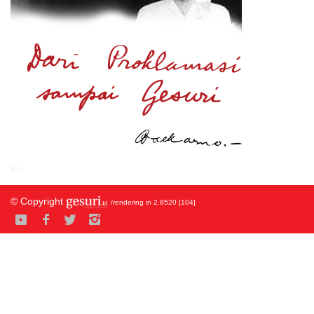
© Copyright
/rendering in 2.8520 [104]