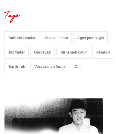
Tags
Bahrain kasuba
Kualitas iman
Agus pambagio
Tap water
Gerdayak
Turnamen catur
Pemuda
Banjir rob
Vina cristyn ferani
Oci