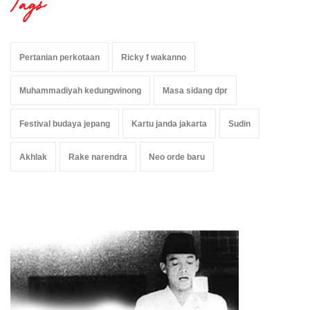
Tags
Pertanian perkotaan
Ricky f wakanno
Muhammadiyah kedungwinong
Masa sidang dpr
Festival budaya jepang
Kartu janda jakarta
Sudin
Akhlak
Rake narendra
Neo orde baru