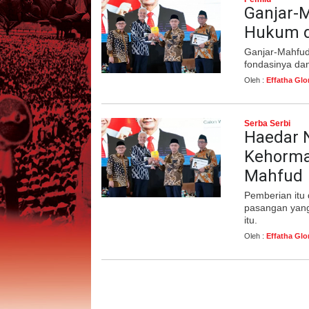
Ganjar-
Hukum d
Ganjar-Mahfu
fondasinya dan
Oleh :
Effatha Glo
Serba Serbi
Haedar 
Kehorma
Mahfud
Pemberian itu 
pasangan yang
itu.
Oleh :
Effatha Glo