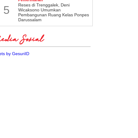
​Reses di Trenggalek, Deni
5
Wicaksono Umumkan
Pembangunan Ruang Kelas Ponpes
Darussalam
dia Sosial
ts by GesuriID