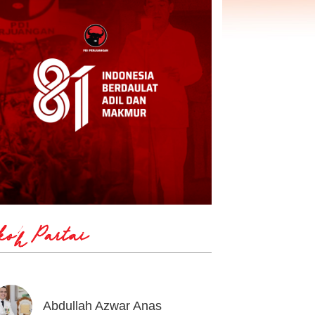
koh Partai
Abdullah Azwar Anas
Ahmad