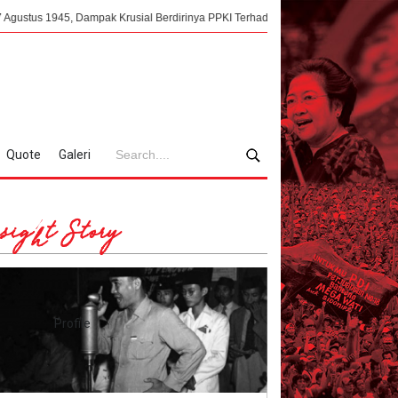
5, Dampak Krusial Berdirinya PPKI Terhadap Kemerdekaan Indonesia
Meng
Quote
Galeri
sight Story
Profile