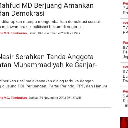
Mahfud MD Berjuang Amankan
Pe
7 
an Demokrasi
Ra
d diharapkan mampu mengembalikan demokrasi sesuai
Pe
 melawan praktik politisasi hukum di negeri ini.
7 
PP
ria V.G. Tamburian
, Senin, 04 Desember 2023 06:27 WIB
Pe
6 
Pe
Nasir Serahkan Tanda Anggota
Je
tan Muhammadiyah ke Ganjar-
Pe
6 
Bu
diberikan usai melaksanakan dialog terbuka dengan
Da
 diusung PDI Perjuangan, Partai Perindo, PPP, dan Hanura
Pe
5 
ria V.G. Tamburian
, Jum'at, 24 November 2023 05:15 WIB
Ke
Ti