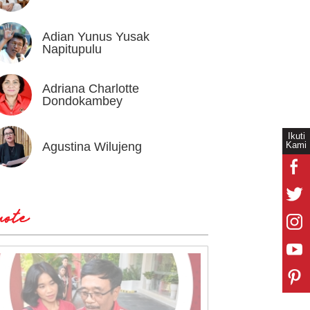
Adian Yunus Yusak
Ahok
Napitupulu
Adriana Charlotte
Alex I
Dondokambey
Ikuti
Kami
Agustina Wilujeng
Andi W
ote