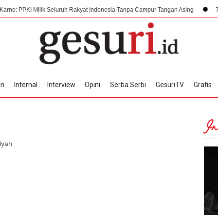
Milik Seluruh Rakyat Indonesia Tanpa Campur Tangan Asing
7 Agustus 194
an
Internal
Interview
Opini
Serba Serbi
GesuriTV
Grafis
In
iyah