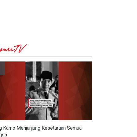
suriTV
g Karno Menjunjung Kesetaraan Semua
gsa