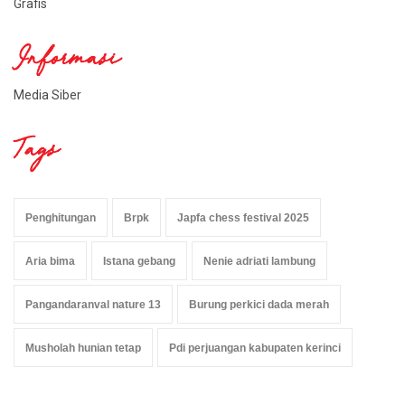
Grafis
Informasi
Media Siber
Tags
Penghitungan
Brpk
Japfa chess festival 2025
Aria bima
Istana gebang
Nenie adriati lambung
Pangandaranval nature 13
Burung perkici dada merah
Musholah hunian tetap
Pdi perjuangan kabupaten kerinci