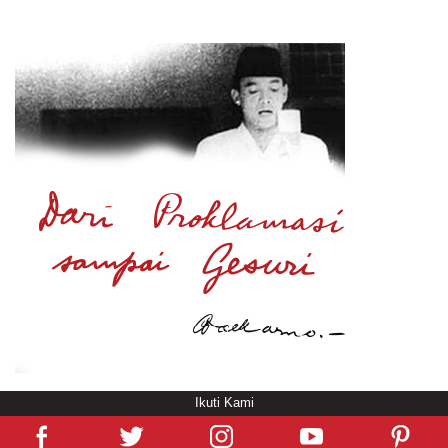
Ikuti Kami
© Copyright
/rendering in 3.3444 [103]