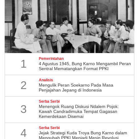
Pemerintahan
1
4 Agustus 1945, Bung Karno Mengambil Peran
Sentral Mematangkan Format PPKI
Analisis
2
Mengulik Peran Soekarno Pada Masa
Penjajahan Jepang di Indonesia
Serba Serbi
3
Menengok Ruang Diskusi Ndalem Pojok:
Kawah Candradimuka Tempat Gagasan
Kemerdekaan Disemai
Serba Serbi
4
Jejak Strategi Kuda Troya Bung Karno dalam
Mengubah PPKI Menjadi Mesin Revolusi