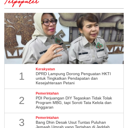
Terpopuler
Kerakyatan
1
DPRD Lampung Dorong Penguatan HKTI
untuk Tingkatkan Pendapatan dan
Kesejahteraan Petani
Pemerintahan
2
PDI Perjuangan DIY Tegaskan Tidak Tolak
Program MBG, tapi Soroti Tata Kelola dan
Anggaran
Pemerintahan
3
Bang Dhin Desak Usut Tuntas Puluhan
Jemaah Umrah yang Tertahan di Jeddah