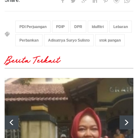
PDI Perjuangan
PDIP
DPR
Idulfitri
Lebaran
Perbankan
Adisatrya Suryo Sulisto
stok pangan
Berita Terkait