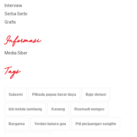
Interview
Serba Serbi
Grafis
Informasi
Media Siber
Tags
Sulasmi
Pilkada papua barat daya
Bpjs donasi
Izin kelola tambang
Kanang
Rusmadi wongso
Bargama
Yordan batara goa
Pdi perjuangan sangihe