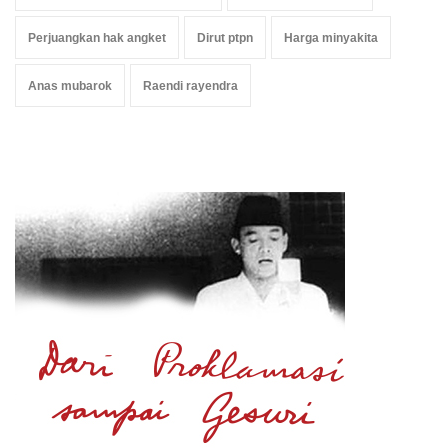
Perjuangkan hak angket
Dirut ptpn
Harga minyakita
Anas mubarok
Raendi rayendra