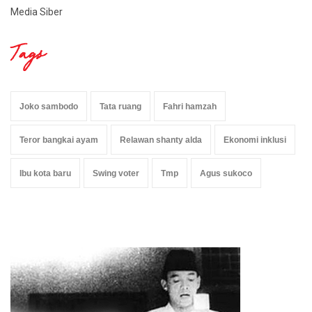
Media Siber
Tags
Joko sambodo
Tata ruang
Fahri hamzah
Teror bangkai ayam
Relawan shanty alda
Ekonomi inklusi
Ibu kota baru
Swing voter
Tmp
Agus sukoco