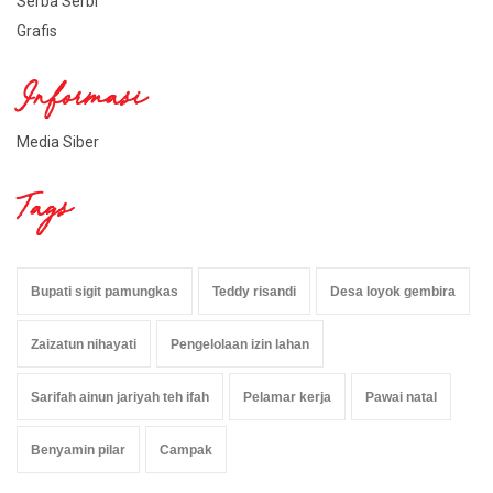
Serba Serbi
Grafis
Informasi
Media Siber
Tags
Bupati sigit pamungkas
Teddy risandi
Desa loyok gembira
Zaizatun nihayati
Pengelolaan izin lahan
Sarifah ainun jariyah teh ifah
Pelamar kerja
Pawai natal
Benyamin pilar
Campak