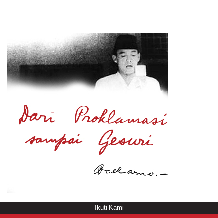
Ikuti Kami
© Copyright
/rendering in 5.9465 [103]